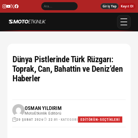
Giriş Yap
Kayıt Ol
Dünya Pistlerinde Türk Rüzgarı:
Toprak, Can, Bahattin ve Deniz’den
Haberler
OSMAN YILDIRIM
MotoEtkinlik Editörü
20 ŞUBAT 2026
•
KATEGORI
22:01
EDITÖRÜN-SEÇTIKLERI