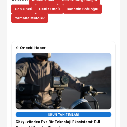
Can Öncü
Deniz Öncü
Bahattin Sofuoğlu
Yamaha MotoGP
← Önceki Haber
ÜRÜN TANITIMLARI
Gökyüzünden Eve Bir Teknoloji Ekosistemi: DJI