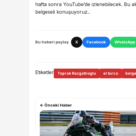
hafta sonra YouTube’de izlenebilecek. Bu 
belgeseli konuşuyoruz..
Bu haberi paylaş
X
Facebook
WhatsApp
Etiketler
Toprak Razgatlıoglu
el turco
belge
← Önceki Haber