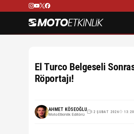
El Turco Belgeseli Sonra
Röportajı!
AHMET KÖSEOĞLU
12 ŞUBAT 2026
13:2
MotoEtkinlik Editörü