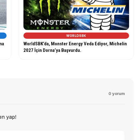
WORLDSBK
lma
WorldSBK’da, Monster Energy Veda Ediyor, Michelin
2027 İçin Dorna’ya Başvurdu.
0 yorum
en yap!