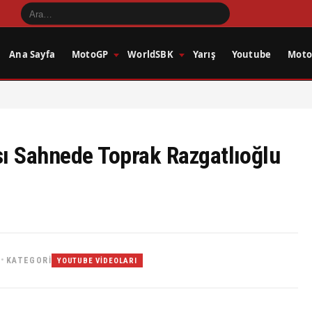
Ana Sayfa
MotoGP
WorldSBK
Yarış
Youtube
Motos
sı Sahnede Toprak Razgatlıoğlu
0
KATEGORI
•
YOUTUBE VIDEOLARI