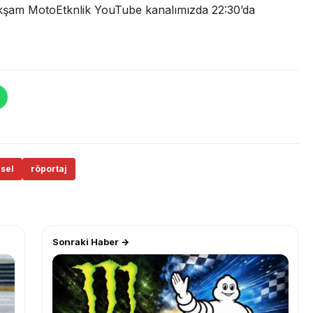
akşam MotoEtknlik YouTube kanalımızda 22:30’da
sel
röportaj
Sonraki Haber →