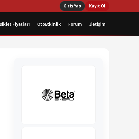
Giriş Yap
Kayıt Ol
iklet Fiyatları
OtoEtkinlik
Forum
İletişim