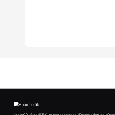
MotoGP, WorldSBK ve motor sporları dünyasından en günc