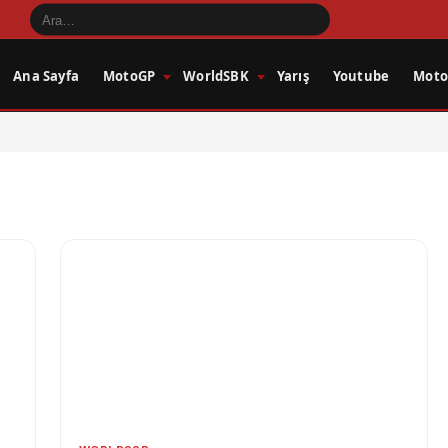
Ana Sayfa
MotoGP
WorldSBK
Yarış
Youtube
Motos