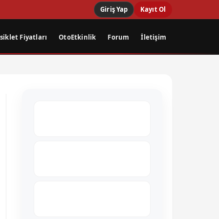
Giriş Yap
Kayıt Ol
iklet Fiyatları
OtoEtkinlik
Forum
İletişim