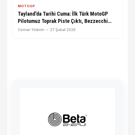
MOTOGP
Tayland’da Tarihi Cuma: İlk Türk MotoGP
Pilotumuz Toprak Piste Çıktı, Bezzecchi
Rekor Kırdı!
Osman Yıldırım
27 Şubat 2026