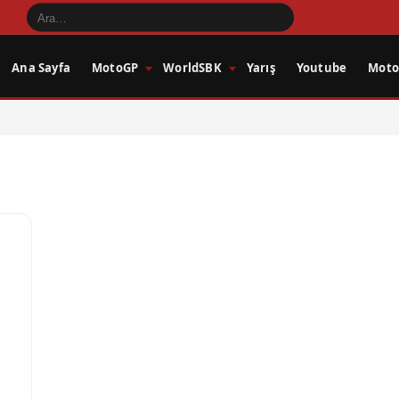
Ana Sayfa
MotoGP
WorldSBK
Yarış
Youtube
Motos