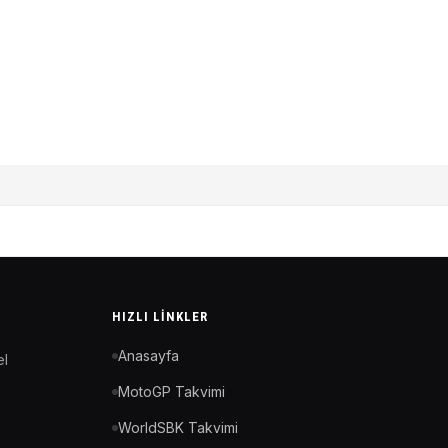
HIZLI LINKLER
Anasayfa
el
MotoGP Takvimi
WorldSBK Takvimi