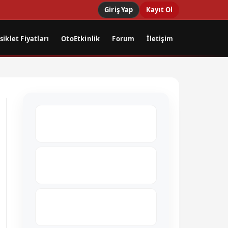
Giriş Yap
Kayıt Ol
iklet Fiyatları
OtoEtkinlik
Forum
İletişim