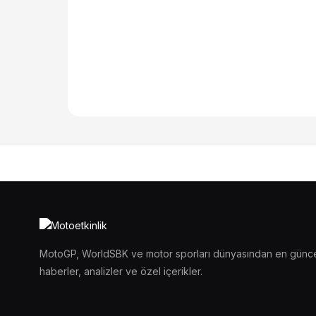
MotoGP, WorldSBK ve motor sporları dünyasından en günc
haberler, analizler ve özel içerikler.