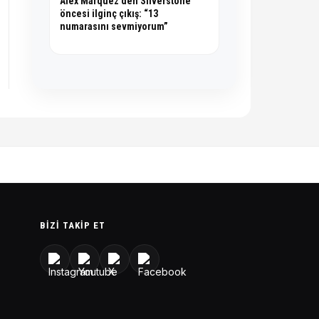
Alex Marquez’den Silverstone
öncesi ilginç çıkış: “13
numarasını sevmiyorum”
BIZI TAKIP ET