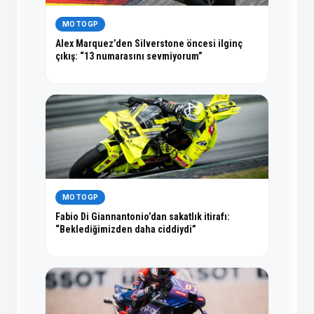
MOTOGP
Alex Marquez’den Silverstone öncesi ilginç
çıkış: “13 numarasını sevmiyorum”
MOTOGP
Fabio Di Giannantonio’dan sakatlık itirafı:
“Beklediğimizden daha ciddiydi”