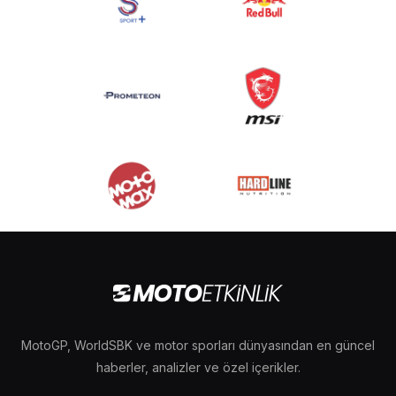
MotoGP, WorldSBK ve motor sporları dünyasından en güncel
haberler, analizler ve özel içerikler.