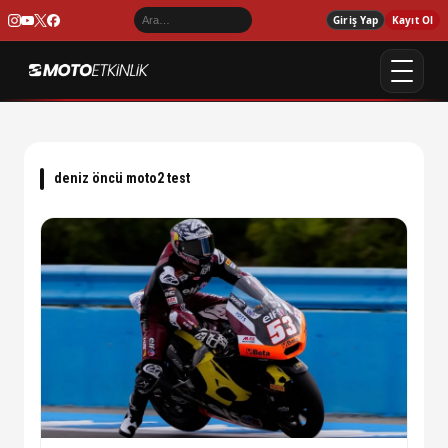
Giriş Yap
Kayıt Ol
deniz öncü moto2 test