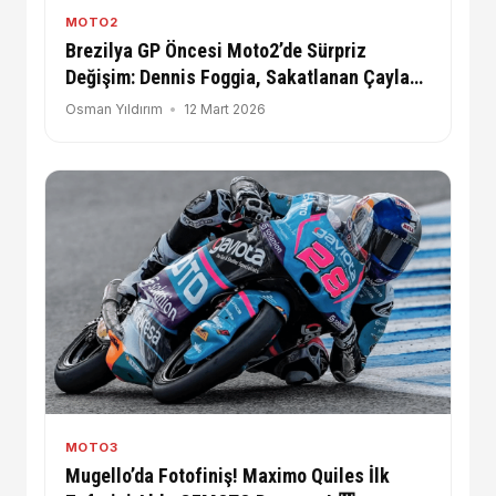
MOTO2
Brezilya GP Öncesi Moto2’de Sürpriz
Değişim: Dennis Foggia, Sakatlanan Çaylak
Luca Lunetta’nın Yerine Geliyor!
Osman Yıldırım
12 Mart 2026
MOTO3
Mugello’da Fotofiniş! Maximo Quiles İlk