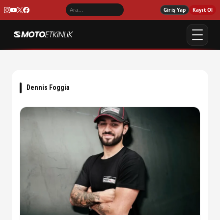
Giriş Yap
Kayıt Ol
Dennis Foggia