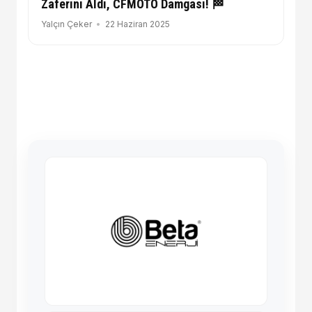
Zaferini Aldı, CFMOTO Damgası! 🏁
Yalçın Çeker
22 Haziran 2025