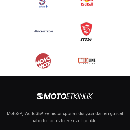
MotoGP, WorldSBK ve motor sporları dünyasından en güncel
haberler, analizler ve özel içerikler.