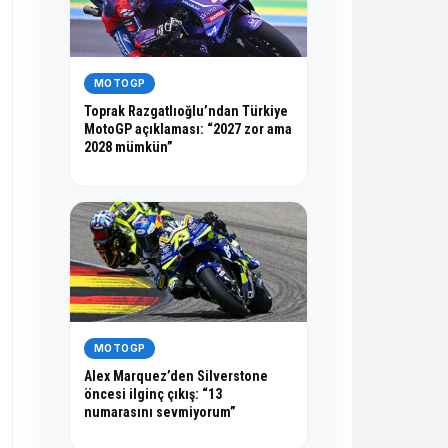
MOTOGP
Toprak Razgatlıoğlu’ndan Türkiye
MotoGP açıklaması: “2027 zor ama
2028 mümkün”
MOTOGP
Alex Marquez’den Silverstone
öncesi ilginç çıkış: “13
numarasını sevmiyorum”