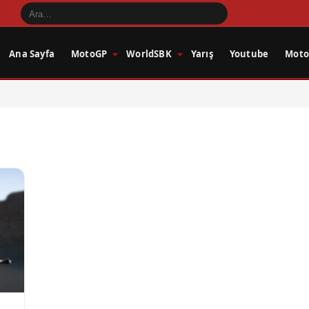
Ana Sayfa
MotoGP
WorldSBK
Yarış
Youtube
Motos