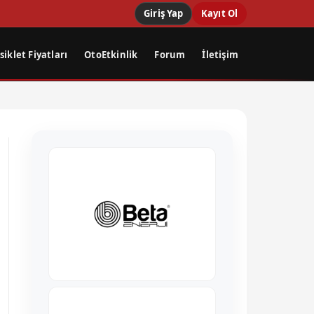
Giriş Yap
Kayıt Ol
iklet Fiyatları
OtoEtkinlik
Forum
İletişim