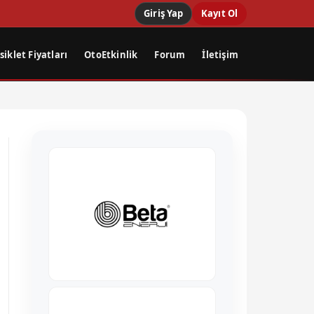
Giriş Yap
Kayıt Ol
iklet Fiyatları
OtoEtkinlik
Forum
İletişim