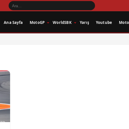
Ana Sayfa
MotoGP
WorldSBK
Yarış
Youtube
Motos