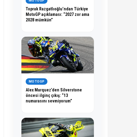
MOTOGP
Toprak Razgatlıoğlu’ndan Türkiye
MotoGP açıklaması: “2027 zor ama
2028 mümkün”
MOTOGP
Alex Marquez’den Silverstone
öncesi ilginç çıkış: “13
numarasını sevmiyorum”