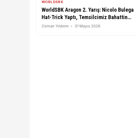
WORLDSBK
WorldSBK Aragon 2. Yarış: Nicolo Bulega
Hat-Trick Yaptı, Temsilcimiz Bahattin
Sofuoğlu 16. Sırada Tamamladı!
Osman Yıldırım
31 Mayıs 2026