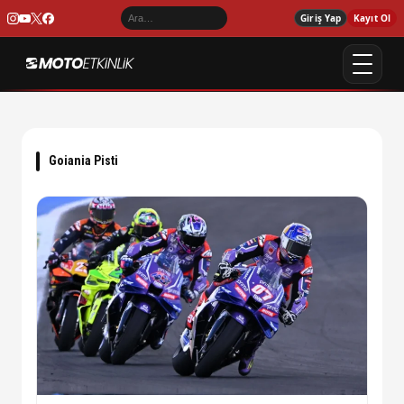
Giriş Yap
Kayıt Ol
Goiania Pisti