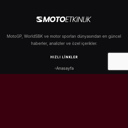
MotoGP, WorldSBK ve motor sporları dünyasından en güncel
haberler, analizler ve özel içerikler.
HIZLI LINKLER
Anasayfa
MotoGP Takvimi
WorldSBK Takvimi
Puan Durumu
İletişim
BIZI TAKIP ET