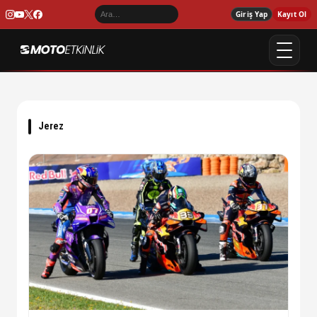
Giriş Yap
Kayıt Ol
Jerez