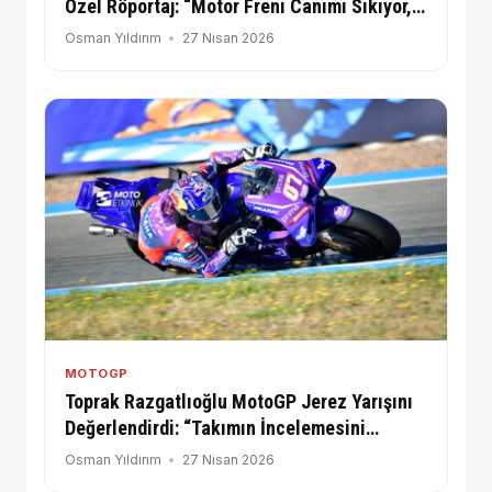
Özel Röportaj: “Motor Freni Canımı Sıkıyor,
Yarıştan Zevk Almıyorum!
Osman Yıldırım
27 Nisan 2026
MOTOGP
Toprak Razgatlıoğlu MotoGP Jerez Yarışını
Değerlendirdi: “Takımın İncelemesini
İstiyorum”
Osman Yıldırım
27 Nisan 2026