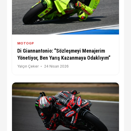
MOTOGP
Di Giannantonio: “Sözleşmeyi Menajerim
Yönetiyor, Ben Yarış Kazanmaya Odaklıyım”
Yalçın Çeker
24 Nisan 2026