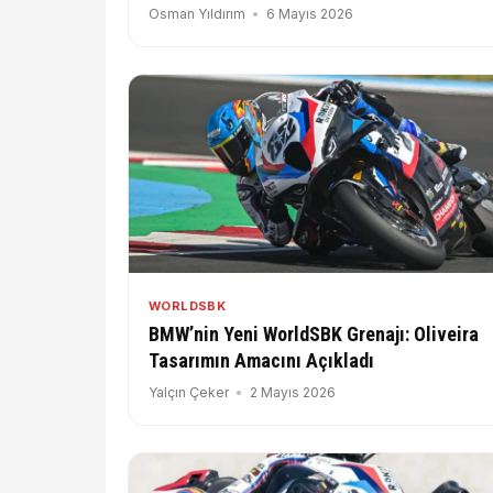
Yarışacak
Osman Yıldırım
6 Mayıs 2026
WORLDSBK
BMW’nin Yeni WorldSBK Grenajı: Oliveira
Tasarımın Amacını Açıkladı
Yalçın Çeker
2 Mayıs 2026