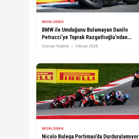
WORLDSBK
BMW ile Umduğunu Bulamayan Danilo
Petrucci’ye Toprak Razgatlıoğlu’ndan
Destek Mesajı
Osman Yıldırım
1 Nisan 2026
WORLDSBK
Nicolo Bulega Portimao’da Durdurulamıyor