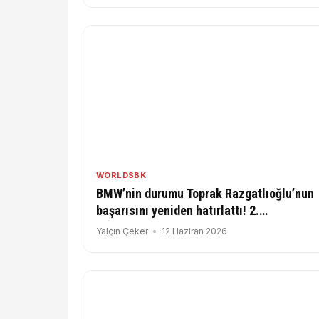
WORLDSBK
BMW’nin durumu Toprak Razgatlıoğlu’nun
başarısını yeniden hatırlattı! 2.
Antrenmanlarda Bulega Yine Lider
Yalçın Çeker
12 Haziran 2026