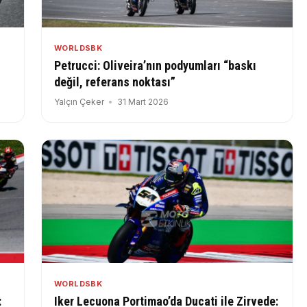
WORLDSBK
Petrucci: Oliveira’nın podyumları “baskı
değil, referans noktası”
Yalçın Çeker
31 Mart 2026
WORLDSBK
:
Iker Lecuona Portimao’da Ducati ile Zirvede: