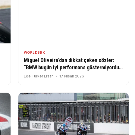
WORLDSBK
Miguel Oliveira’dan dikkat çeken sözler:
“BMW bugün iyi performans göstermiyordu,
MotoGP’de olmak daha eğlenceliydi”
Ege Türker Ersan
17 Nisan 2026