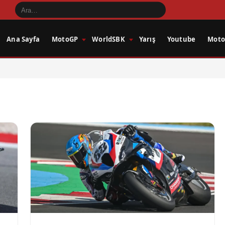
Ana Sayfa
MotoGP
WorldSBK
Yarış
Youtube
Motos