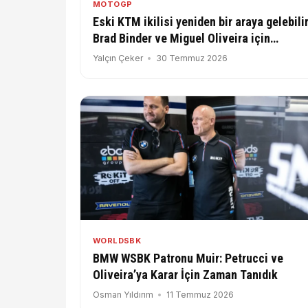
MOTOGP
Eski KTM ikilisi yeniden bir araya gelebilir
Brad Binder ve Miguel Oliveira için
WorldSBK iddiası
Yalçın Çeker
30 Temmuz 2026
WORLDSBK
BMW WSBK Patronu Muir: Petrucci ve
Oliveira’ya Karar İçin Zaman Tanıdık
Osman Yıldırım
11 Temmuz 2026