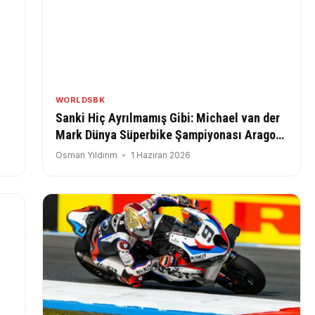
WORLDSBK
Sanki Hiç Ayrılmamış Gibi: Michael van der
Mark Dünya Süperbike Şampiyonası Aragon
Ayağında BMW ile Parladı
Osman Yıldırım
1 Haziran 2026