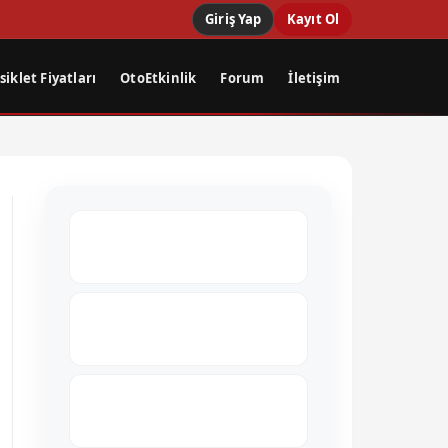
Giriş Yap
Kayıt Ol
iklet Fiyatları
OtoEtkinlik
Forum
İletişim