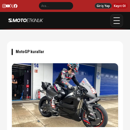
Giriş Yap
Kayıt Ol
MotoGP kurallar