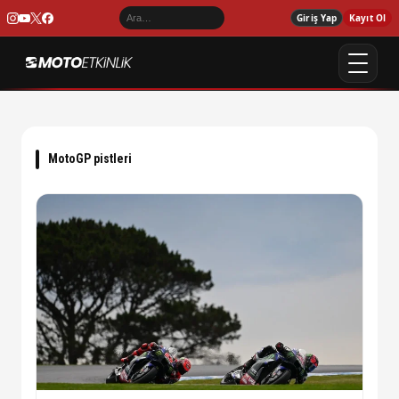
Giriş Yap
Kayıt Ol
MotoGP pistleri