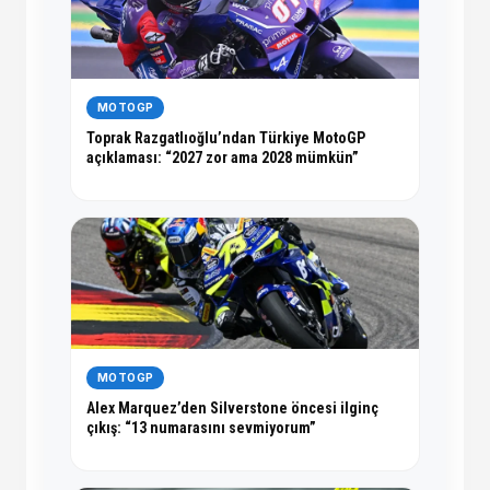
MOTOGP
Toprak Razgatlıoğlu’ndan Türkiye MotoGP
açıklaması: “2027 zor ama 2028 mümkün”
MOTOGP
Alex Marquez’den Silverstone öncesi ilginç
çıkış: “13 numarasını sevmiyorum”