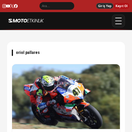
Giriş Yap
Kayıt Ol
oriol pallares