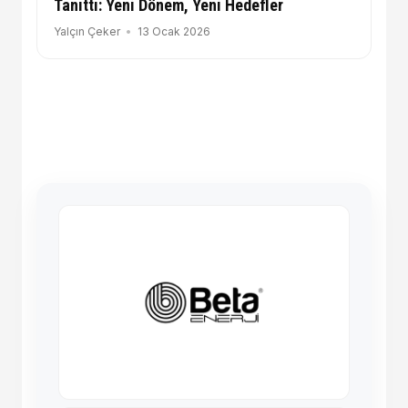
Tanıttı: Yeni Dönem, Yeni Hedefler
Yalçın Çeker
13 Ocak 2026