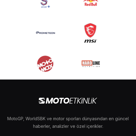
MotoGP, WorldSBK ve motor sporları dünyasından en güncel
haberler, analizler ve özel içerikler.