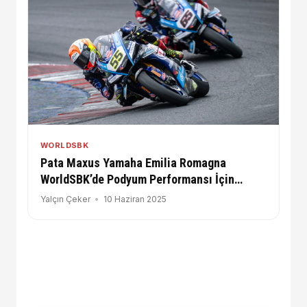
WORLDSBK
Pata Maxus Yamaha Emilia Romagna
WorldSBK’de Podyum Performansı İçin
Sahaya Çıkıyo
Yalçın Çeker
10 Haziran 2025