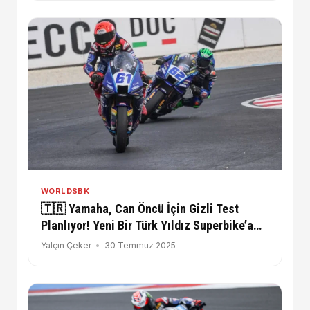
WORLDSBK
🇹🇷 Yamaha, Can Öncü İçin Gizli Test
Planlıyor! Yeni Bir Türk Yıldız Superbike’a
Göz Kırpıyor
Yalçın Çeker
30 Temmuz 2025