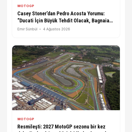
MOTOGP
Casey Stoner’dan Pedro Acosta Yorumu:
“Ducati İçin Büyük Tehdit Olacak, Bagnaia
Adına Üzgünüm”
Emir Sünbül
4 Ağustos 2026
MOTOGP
Resmileşti: 2027 MotoGP sezonu bir kez