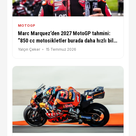
MOTOGP
Marc Marquez’den 2027 MotoGP tahmini:
“850 cc motosikletler burada daha hızlı bile
olabilir”
Yalçın Çeker
15 Temmuz 2026