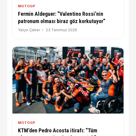
MOTOGP
Fermin Aldeguer: “Valentino Rossi’nin
patronum olması biraz göz korkutuyor”
Yalçın Çeker
23 Temmuz 2026
MOTOGP
KTM’den Pedro Acosta itirafı: “Tüm