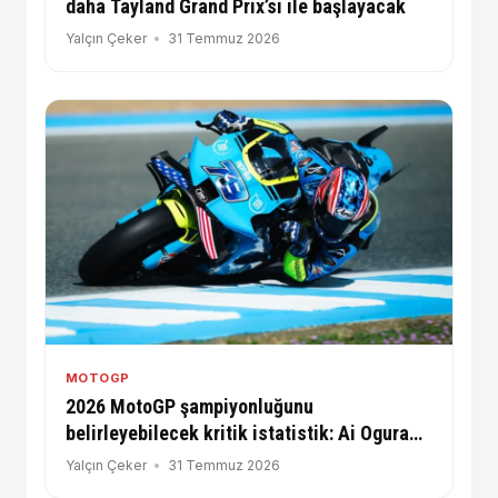
daha Tayland Grand Prix’si ile başlayacak
Yalçın Çeker
31 Temmuz 2026
MOTOGP
2026 MotoGP şampiyonluğunu
belirleyebilecek kritik istatistik: Ai Ogura
rakiplerinden neden ayrışıyor?
Yalçın Çeker
31 Temmuz 2026