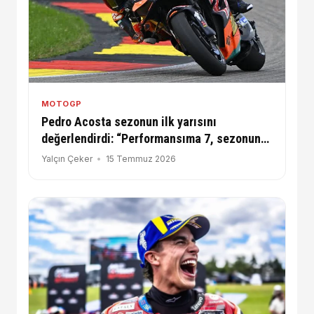
MOTOGP
Pedro Acosta sezonun ilk yarısını
değerlendirdi: “Performansıma 7, sezonun
geneline ise 5 veririm”
Yalçın Çeker
15 Temmuz 2026