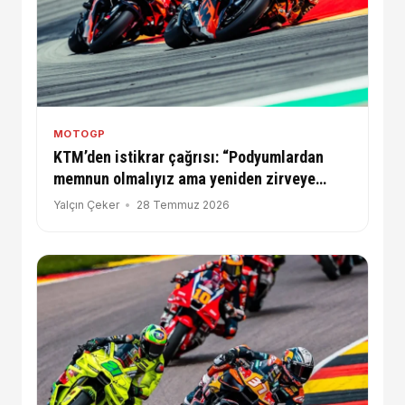
MOTOGP
KTM’den istikrar çağrısı: “Podyumlardan
memnun olmalıyız ama yeniden zirveye
yaklaşmalıyız”
Yalçın Çeker
28 Temmuz 2026