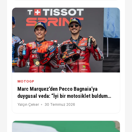
MOTOGP
Marc Marquez’den Pecco Bagnaia’ya
duygusal veda: “İyi bir motosiklet buldum
ama ondan daha iyi bir takım arkadaşı
Yalçın Çeker
30 Temmuz 2026
buldum”