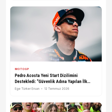
MOTOGP
Pedro Acosta Yeni Start Dizilimini
Destekledi: “Güvenlik Adına Yapılan İlk
Gerçek Değişiklik!”
Ege Türker Ersan
12 Temmuz 2026