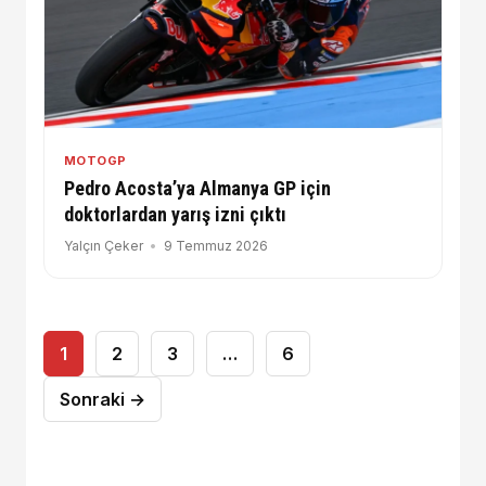
MOTOGP
Pedro Acosta’ya Almanya GP için
doktorlardan yarış izni çıktı
Yalçın Çeker
9 Temmuz 2026
Yazı
1
2
3
…
6
sayfalaması
Sonraki →