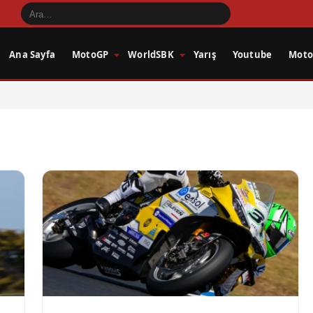
Ana Sayfa
MotoGP
WorldSBK
Yarış
Youtube
Motos