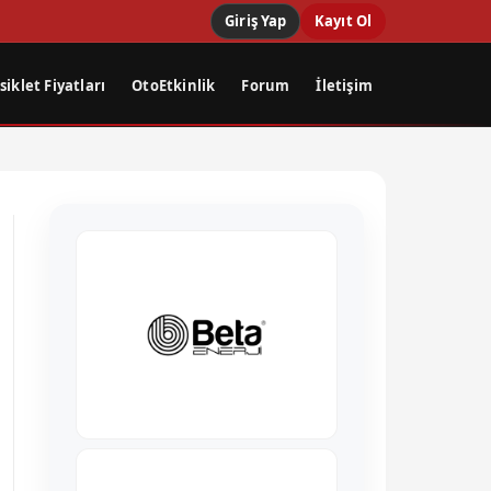
Giriş Yap
Kayıt Ol
iklet Fiyatları
OtoEtkinlik
Forum
İletişim