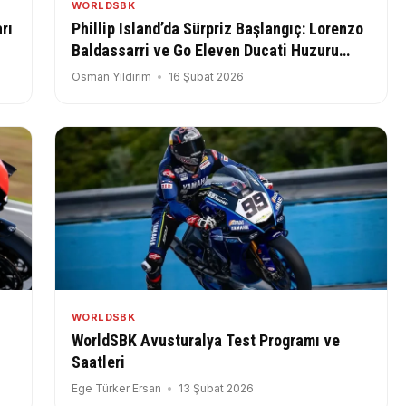
WORLDSBK
rı
Phillip Island’da Sürpriz Başlangıç: Lorenzo
Baldassarri ve Go Eleven Ducati Huzuru
Hızla Buldu
Osman Yıldırım
16 Şubat 2026
WORLDSBK
WorldSBK Avusturalya Test Programı ve
Saatleri
Ege Türker Ersan
13 Şubat 2026