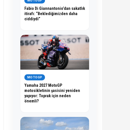
MOTOGP
Fabio Di Giannantonio’dan sakatlık
itirafı: “Beklediğimizden daha
ciddiydi”
MOTOGP
Yamaha 2027 MotoGP
motosikletinin şasisini yeniden
yapıyor: Toprak için neden
önemli?