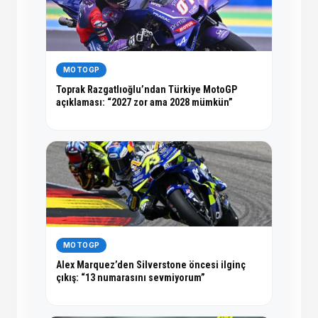
MOTOGP
Toprak Razgatlıoğlu’ndan Türkiye MotoGP
açıklaması: “2027 zor ama 2028 mümkün”
MOTOGP
Alex Marquez’den Silverstone öncesi ilginç
çıkış: “13 numarasını sevmiyorum”