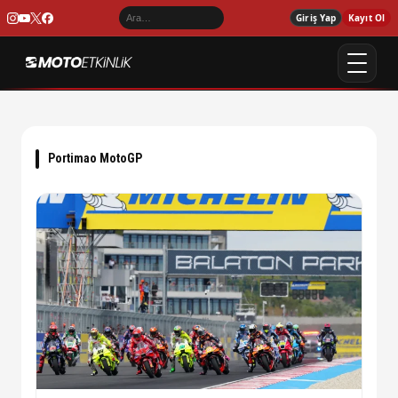
Giriş Yap
Kayıt Ol
Portimao MotoGP