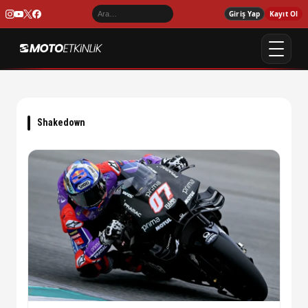
Giriş Yap
Kayıt Ol
Shakedown