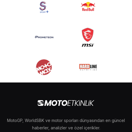
MotoGP, WorldSBK ve motor sporları dünyasından en güncel
haberler, analizler ve özel içerikler.