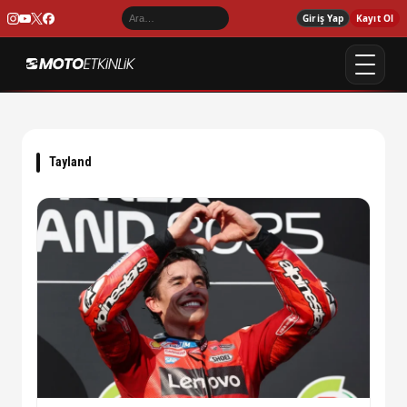
Giriş Yap
Kayıt Ol
Tayland