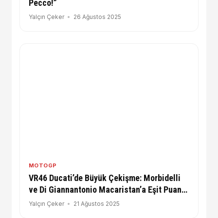
Pecco!”
Yalçın Çeker
26 Ağustos 2025
MOTOGP
VR46 Ducati’de Büyük Çekişme: Morbidelli
ve Di Giannantonio Macaristan’a Eşit Puanla
Geliyor
Yalçın Çeker
21 Ağustos 2025