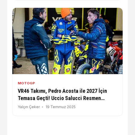
MOTOGP
VR46 Takımı, Pedro Acosta ile 2027 İçin
Temasa Geçti! Uccio Salucci Resmen
Doğruladı
Yalçın Çeker
19 Temmuz 2025