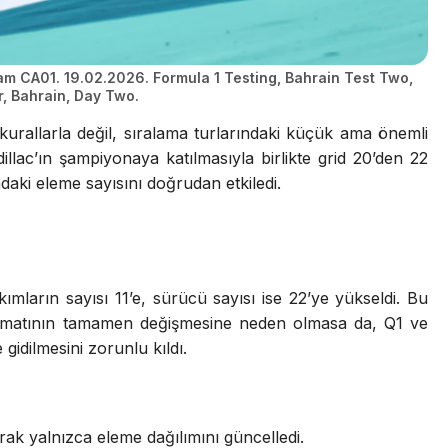
Team CA01. 19.02.2026. Formula 1 Testing, Bahrain Test Two,
r, Bahrain, Day Two.
urallarla değil, sıralama turlarındaki küçük ama önemli
llac’ın şampiyonaya katılmasıyla birlikte grid 20’den 22
ndaki eleme sayısını doğrudan etkiledi.
takımların sayısı 11’e, sürücü sayısı ise 22’ye yükseldi. Bu
ormatının tamamen değişmesine neden olmasa da, Q1 ve
idilmesini zorunlu kıldı.
rak yalnızca eleme dağılımını güncelledi.