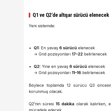
Q1 ve Q2’de altışar sürücü elenecek
Yeni sistemde:
Q1:
En yavaş
6 sürücü
elenecek
→ Grid pozisyonları
17–22
belirlenecek
Q2:
Yine en yavaş
6 sürücü
elenecek
→ Grid pozisyonları
11–16
belirlenecek
Böylece toplamda 12 sürücü Q3 öncesind
korunmuş olacak.
Q2’nin süresi
15 dakika
olarak kalırken, e
mücadele edecek.