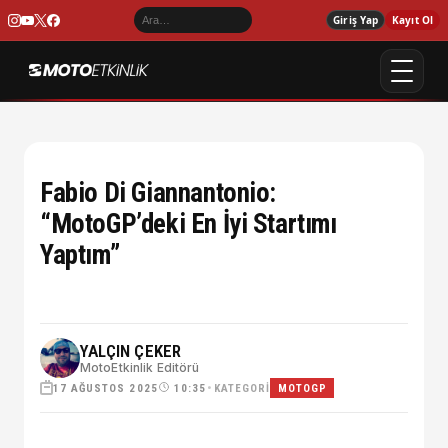
Giriş Yap
Kayıt Ol
Fabio Di Giannantonio:
“MotoGP’deki En İyi Startımı
Yaptım”
YALÇIN ÇEKER
MotoEtkinlik Editörü
17 AĞUSTOS 2025
•
KATEGORI
10:35
MOTOGP