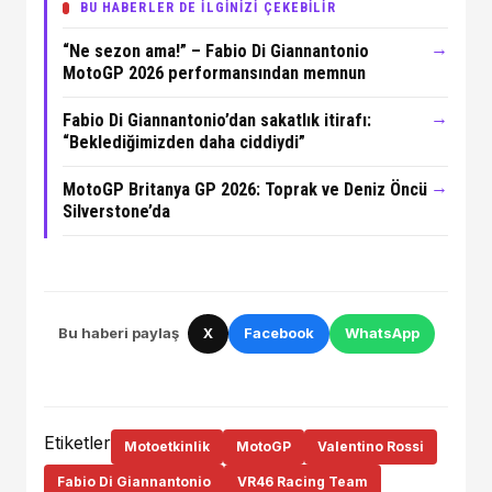
BU HABERLER DE İLGİNİZİ ÇEKEBİLİR
→
“Ne sezon ama!” – Fabio Di Giannantonio
MotoGP 2026 performansından memnun
→
Fabio Di Giannantonio’dan sakatlık itirafı:
“Beklediğimizden daha ciddiydi”
→
MotoGP Britanya GP 2026: Toprak ve Deniz Öncü
Silverstone’da
Bu haberi paylaş
X
Facebook
WhatsApp
Etiketler
Motoetkinlik
MotoGP
Valentino Rossi
Fabio Di Giannantonio
VR46 Racing Team