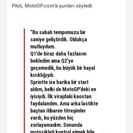
Pilot, MotoGP.com’a şunları söyledi:
“Bu sabah tempomuzu bir
saniye geliştirdik. Oldukça
mutluydum.
Q1’de biraz daha fazlasını
bekledim ama Q2’ye
geçemedik, bu büyük bir hayal
kırıklığıydı.
Sprintte ise harika bir start
aldım, belki de MotoGP’deki en
iyisiydi. İlk virajdaki kaostan
faydalandım. Ama arka lastikte
baştan itibaren titreşimler
vardı, bu yüzden hiç
zorlayamadım. Sonunda
motosikleti kontrol etmek bile