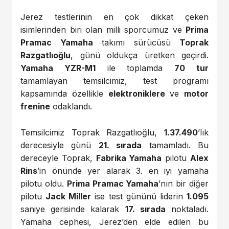
Jerez testlerinin en çok dikkat çeken
isimlerinden biri olan milli sporcumuz ve
Prima
Pramac Yamaha
takımı sürücüsü
Toprak
Razgatlıoğlu
, günü oldukça üretken geçirdi.
Yamaha YZR-M1
ile toplamda
70 tur
tamamlayan temsilcimiz, test programı
kapsamında özellikle
elektroniklere
ve
motor
frenine
odaklandı.
Temsilcimiz Toprak Razgatlıoğlu,
1.37.490
’lık
derecesiyle günü
21. sırada
tamamladı. Bu
dereceyle Toprak,
Fabrika Yamaha
pilotu
Alex
Rins
’in önünde yer alarak 3. en iyi yamaha
pilotu oldu.
Prima Pramac Yamaha
’nın bir diğer
pilotu
Jack Miller
ise test gününü liderin
1.095
saniye gerisinde kalarak
17. sırada
noktaladı.
Yamaha cephesi, Jerez’den elde edilen bu