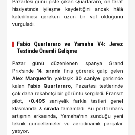
Pazartesi günü piste çıkan Quartararo, ön taraf
hissiyatında iyileşme kaydettiğini ancak hâlâ
katedilmesi gereken uzun bir yol olduğunu
vurguladı.
Fabio Quartararo ve Yamaha V4: Jerez
Testinde Önemli Gelişme
Pazar günü düzenlenen İspanya Grand
Prix’sinde
14. sırada
finiş görerek galip gelen
Alex Marquez
’in yaklaşık
30 saniye
gerisinde
kalan
Fabio Quartararo
, Pazartesi testlerinde
çok daha rekabetçi bir görüntü sergiledi. Fransız
pilot,
+0.495
saniyelik farkla testleri genel
klasmanda
7. sırada
tamamladı. Bu performans
artışının arkasında, Yamaha’nın sunduğu yeni
teknik güncellemeler ve aerodinamik parçalar
yatıyor.