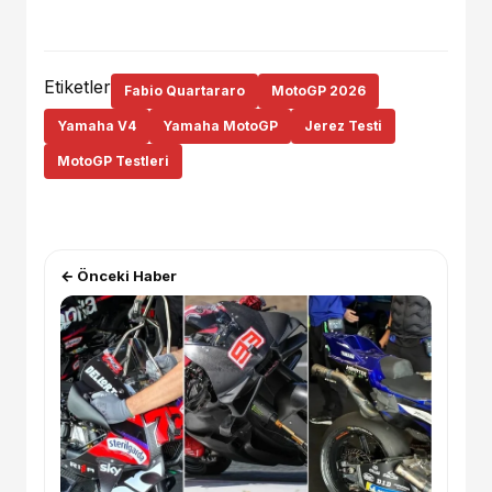
Etiketler
Fabio Quartararo
MotoGP 2026
Yamaha V4
Yamaha MotoGP
Jerez Testi
MotoGP Testleri
← Önceki Haber