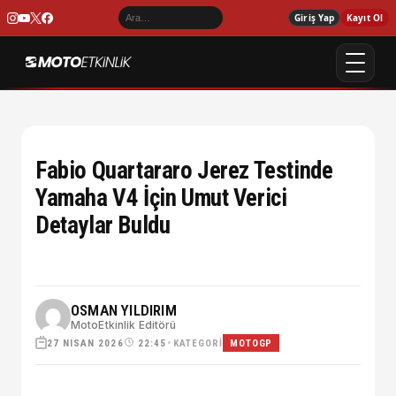
Giriş Yap
Kayıt Ol
Fabio Quartararo Jerez Testinde
Yamaha V4 İçin Umut Verici
Detaylar Buldu
OSMAN YILDIRIM
MotoEtkinlik Editörü
27 NISAN 2026
•
KATEGORI
22:45
MOTOGP