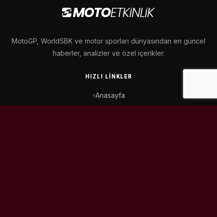
MotoGP, WorldSBK ve motor sporları dünyasından en güncel
haberler, analizler ve özel içerikler.
HIZLI LINKLER
Anasayfa
MotoGP Takvimi
WorldSBK Takvimi
Puan Durumu
İletişim
BIZI TAKIP ET