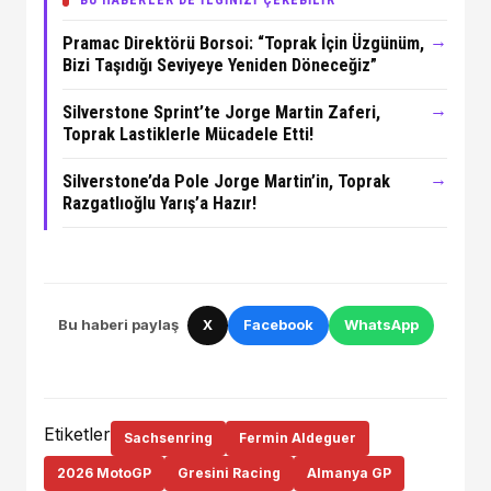
→
Pramac Direktörü Borsoi: “Toprak İçin Üzgünüm,
Bizi Taşıdığı Seviyeye Yeniden Döneceğiz”
→
Silverstone Sprint’te Jorge Martin Zaferi,
Toprak Lastiklerle Mücadele Etti!
→
Silverstone’da Pole Jorge Martin’in, Toprak
Razgatlıoğlu Yarış’a Hazır!
Bu haberi paylaş
X
Facebook
WhatsApp
Etiketler
Sachsenring
Fermin Aldeguer
2026 MotoGP
Gresini Racing
Almanya GP