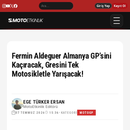
Giriş Yap
Kayıt Ol
Fermin Aldeguer Almanya GP’sini
Kaçıracak, Gresini Tek
Motosikletle Yarışacak!
EGE TÜRKER ERSAN
MotoEtkinlik Editörü
07 TEMMUZ 2026
•
KATEGORI
15:36
MOTOGP