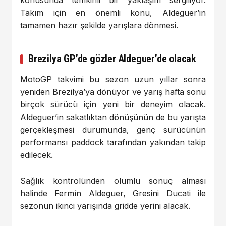
konusunda
temkinli
bir
yaklaşım
sergiliyor.
Takım
için
en
önemli
konu,
Aldeguer’in
tamamen
hazır
şekilde
yarışlara
dönmesi.
Brezilya
GP’de
gözler
Aldeguer’de
olacak
MotoGP
takvimi
bu
sezon
uzun
yıllar
sonra
yeniden
Brezilya’ya
dönüyor
ve
yarış
hafta
sonu
birçok
sürücü
için
yeni
bir
deneyim
olacak.
Aldeguer’in
sakatlıktan
dönüşünün
de
bu
yarışta
gerçekleşmesi
durumunda,
genç
sürücünün
performansı
paddock
tarafından
yakından
takip
edilecek.
Sağlık
kontrolünden
olumlu
sonuç
alması
halinde
Fermín Aldeguer
,
Gresini
Ducati
ile
sezonun
ikinci
yarışında
gridde
yerini
alacak.