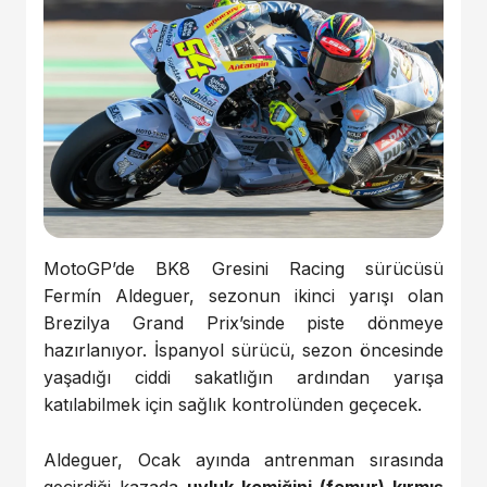
MotoGP’de
BK8
Gresini
Racing
sürücüsü
Fermín Aldeguer
,
sezonun
ikinci
yarışı
olan
Brezilya
Grand
Prix’sinde
piste
dönmeye
hazırlanıyor.
İspanyol
sürücü,
sezon
öncesinde
yaşadığı
ciddi
sakatlığın
ardından
yarışa
katılabilmek
için
sağlık
kontrolünden
geçecek.
Aldeguer,
Ocak
ayında
antrenman
sırasında
geçirdiği
kazada
uyluk
kemiğini (
femur)
kırmış