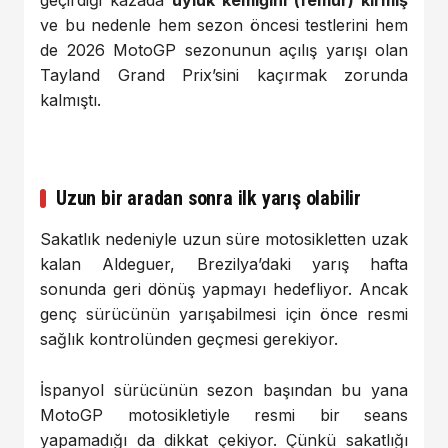
ve
bu
nedenle
hem
sezon
öncesi
testlerini
hem
de
2026
MotoGP
sezonunun
açılış
yarışı
olan
Tayland
Grand
Prix’sini
kaçırmak
zorunda
kalmıştı.
Uzun
bir
aradan
sonra
ilk
yarış
olabilir
Sakatlık
nedeniyle
uzun
süre
motosikletten
uzak
kalan
Aldeguer,
Brezilya’daki
yarış
hafta
sonunda
geri
dönüş
yapmayı
hedefliyor.
Ancak
genç
sürücünün
yarışabilmesi
için
önce
resmi
sağlık
kontrolünden
geçmesi
gerekiyor.
İspanyol
sürücünün
sezon
başından
bu
yana
MotoGP
motosikletiyle
resmi
bir
seans
yapamadığı
da
dikkat
çekiyor.
Çünkü
sakatlığı