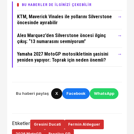
BU HABERLER DE İLGİNİZİ ÇEKEBİLİR
→
KTM, Maverick Vinales ile yollarını Silverstone
öncesinde ayırabilir
→
Alex Marquez’den Silverstone öncesi ilginç
çıkış: “13 numarasını sevmiyorum”
→
Yamaha 2027 MotoGP motosikletinin şasisini
yeniden yapıyor: Toprak için neden önemli?
Bu haberi paylaş
X
Facebook
WhatsApp
Etiketler
Gresini Ducati
Fermin Aldeguer
2026 MotoGP
Brezilya GP