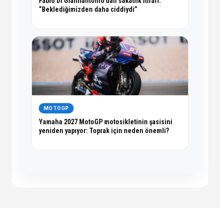
Fabio Di Giannantonio’dan sakatlık itirafı:
“Beklediğimizden daha ciddiydi”
MOTOGP
Yamaha 2027 MotoGP motosikletinin şasisini
yeniden yapıyor: Toprak için neden önemli?