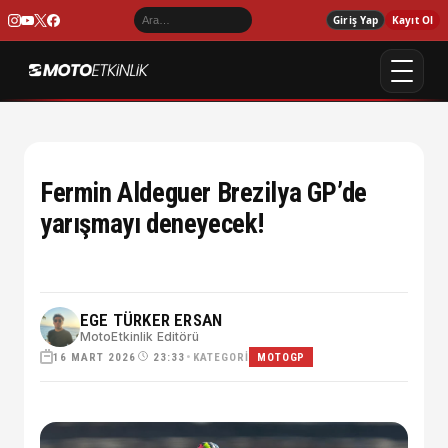
Giriş Yap
Kayıt Ol
Fermin Aldeguer Brezilya GP’de
yarışmayı deneyecek!
EGE TÜRKER ERSAN
MotoEtkinlik Editörü
16 MART 2026
•
KATEGORI
23:33
MOTOGP