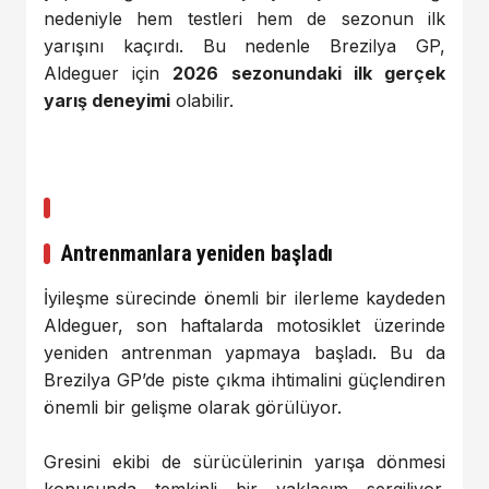
nedeniyle
hem
testleri
hem
de
sezonun
ilk
yarışını
kaçırdı.
Bu
nedenle
Brezilya
GP,
Aldeguer
için
2026
sezonundaki
ilk
gerçek
yarış
deneyimi
olabilir.
Antrenmanlara
yeniden
başladı
İyileşme
sürecinde
önemli
bir
ilerleme
kaydeden
Aldeguer,
son
haftalarda
motosiklet
üzerinde
yeniden
antrenman
yapmaya
başladı.
Bu
da
Brezilya
GP’de
piste
çıkma
ihtimalini
güçlendiren
önemli
bir
gelişme
olarak
görülüyor.
Gresini
ekibi
de
sürücülerinin
yarışa
dönmesi