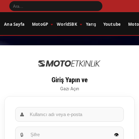
Ana Sayfa
MotoGP
WorldSBK
Yarış
Youtube
Motos
Giriş Yapın ve
Gazı Açın
👤
🔒
👁️