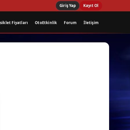
Giriş Yap
Kayıt Ol
iklet Fiyatları
OtoEtkinlik
Forum
İletişim