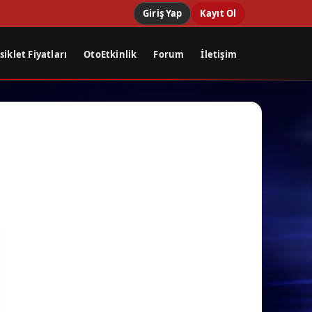
Giriş Yap
Kayıt Ol
iklet Fiyatları
OtoEtkinlik
Forum
İletişim