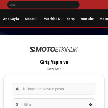
Ana Sayfa
MotoGP
WorldSBK
Yarış
Youtube
Motos
Giriş Yapın ve
Gazı Açın
👤
🔒
👁️