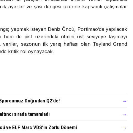
nik ayarlar ve şasi dengesi üzerine kapsamlı çalışmalar
angıç yapmak isteyen Deniz Öncü, Portimao’da yapılacak
ını hem de pist üzerindeki ritmini üst seviyeye taşımayı
k veriler, sezonun ilk yarış haftası olan Tayland Grand
nde kritik rol oynayacak.
i Sporcumuz Doğrudan Q2’de!
→
ltıncı sırada tamamladı
→
cü ve ELF Marc VDS’in Zorlu Dönemi
→