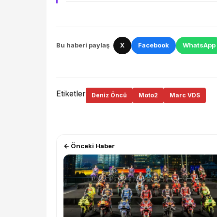
Bu haberi paylaş
X
Facebook
WhatsApp
Etiketler
Deniz Öncü
Moto2
Marc VDS
← Önceki Haber