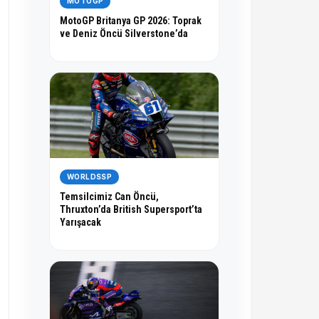
MOTOGP
MotoGP Britanya GP 2026: Toprak
ve Deniz Öncü Silverstone’da
WORLDSSP
Temsilcimiz Can Öncü,
Thruxton’da British Supersport’ta
Yarışacak