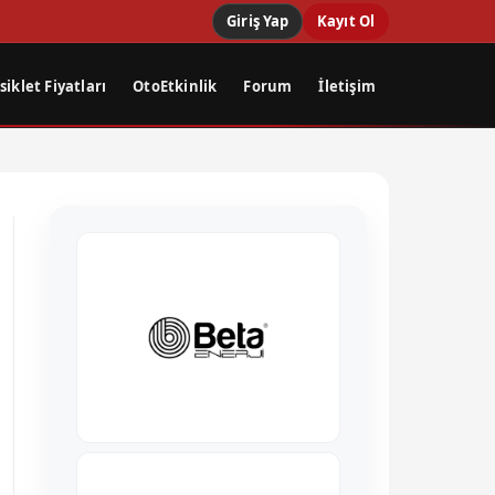
Giriş Yap
Kayıt Ol
iklet Fiyatları
OtoEtkinlik
Forum
İletişim