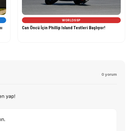
WORLDSSP
nı
Can Öncü İçin Phillip Island Testleri Başlıyor!
0 yorum
en yap!
ın.