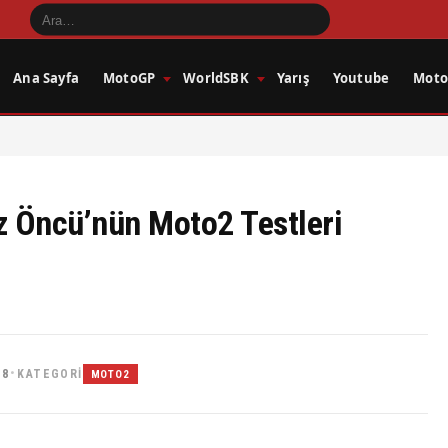
Ana Sayfa
MotoGP
WorldSBK
Yarış
Youtube
Motos
z Öncü’nün Moto2 Testleri
38
KATEGORI
•
MOTO2