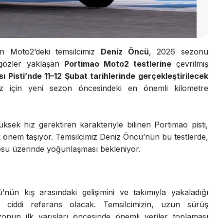
n Moto2’deki temsilcimiz
Deniz Öncü
, 2026 sezonu
 gözler yaklaşan
Portimao Moto2 testlerine
çevrilmiş
ı Pisti’nde 11–12 Şubat tarihlerinde gerçekleştirilecek
iz için yeni sezon öncesindeki en önemli kilometre
üksek hız gerektiren karakteriyle bilinen Portimao pisti,
 önem taşıyor. Temsilcimiz Deniz Öncü’nün bu testlerde,
osu üzerinde yoğunlaşması bekleniyor.
’nün kış arasındaki gelişimini ve takımıyla yakaladığı
ciddi referans olacak. Temsilcimizin, uzun sürüş
zonun ilk yarışları öncesinde önemli veriler toplaması