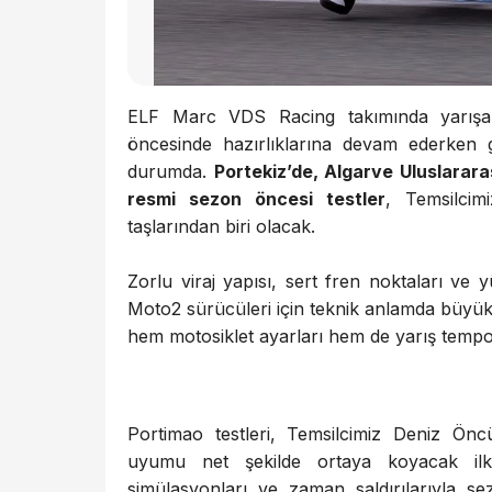
ELF Marc VDS Racing takımında yarışa
öncesinde hazırlıklarına devam ederken
durumda.
Portekiz’de, Algarve Uluslararas
resmi sezon öncesi testler
, Temsilcim
taşlarından biri olacak.
Zorlu viraj yapısı, sert fren noktaları ve y
Moto2 sürücüleri için teknik anlamda büyük
hem motosiklet ayarları hem de yarış temp
Portimao testleri, Temsilcimiz Deniz Öncü
uyumu net şekilde ortaya koyacak ilk 
simülasyonları ve zaman saldırılarıyla se