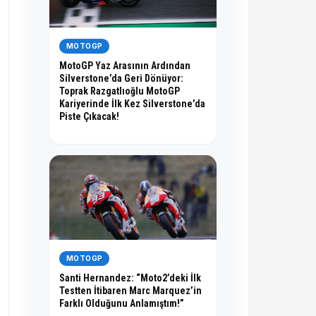
MOTOGP
MotoGP Yaz Arasının Ardından
Silverstone’da Geri Dönüyor:
Toprak Razgatlıoğlu MotoGP
Kariyerinde İlk Kez Silverstone’da
Piste Çıkacak!
MOTOGP
Santi Hernandez: “Moto2’deki İlk
Testten İtibaren Marc Marquez’in
Farklı Olduğunu Anlamıştım!”