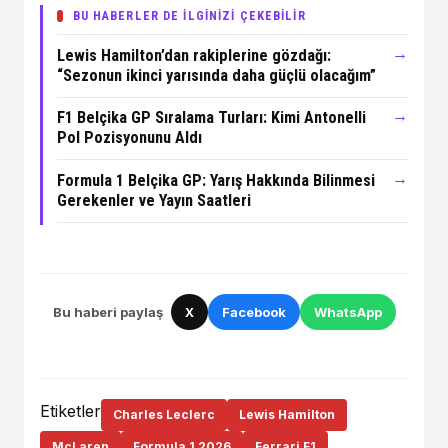
BU HABERLER DE İLGİNİZİ ÇEKEBİLİR
→
Lewis Hamilton’dan rakiplerine gözdağı:
“Sezonun ikinci yarısında daha güçlü olacağım”
→
F1 Belçika GP Sıralama Turları: Kimi Antonelli
Pol Pozisyonunu Aldı
→
Formula 1 Belçika GP: Yarış Hakkında Bilinmesi
Gerekenler ve Yayın Saatleri
Bu haberi paylaş
X
Facebook
WhatsApp
Etiketler
Charles Leclerc
Lewis Hamilton
McLaren
Formula 1 2026
Ferrari F1