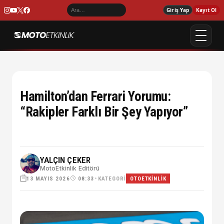
Giriş Yap
Kayıt Ol
Hamilton’dan Ferrari Yorumu:
“Rakipler Farklı Bir Şey Yapıyor”
YALÇIN ÇEKER
MotoEtkinlik Editörü
13 MAYIS 2026
•
KATEGORI
08:33
OTOETKINLIK