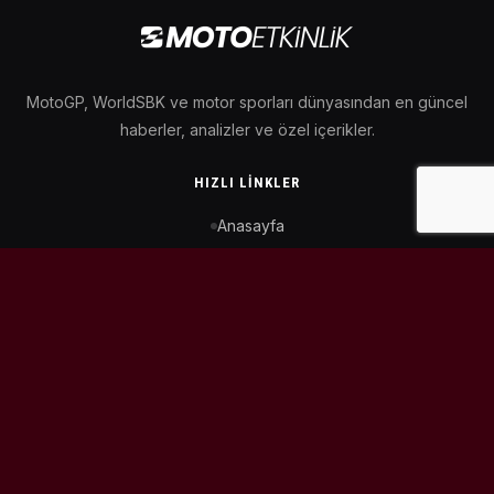
MotoGP, WorldSBK ve motor sporları dünyasından en güncel
haberler, analizler ve özel içerikler.
HIZLI LINKLER
Anasayfa
MotoGP Takvimi
WorldSBK Takvimi
Puan Durumu
İletişim
BIZI TAKIP ET