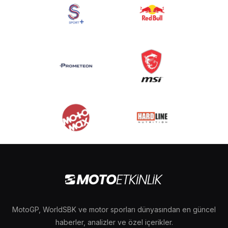
MotoGP, WorldSBK ve motor sporları dünyasından en güncel
haberler, analizler ve özel içerikler.