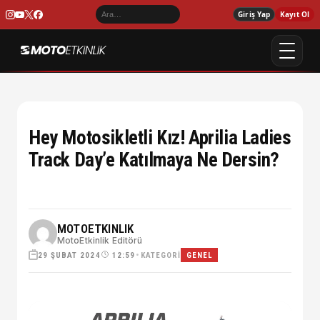
Giriş Yap
Kayıt Ol
Hey Motosikletli Kız! Aprilia Ladies
Track Day’e Katılmaya Ne Dersin?
MOTOETKINLIK
MotoEtkinlik Editörü
29 ŞUBAT 2024
•
KATEGORI
12:59
GENEL