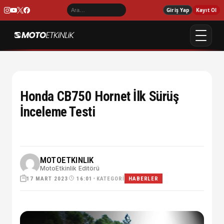
Giriş Yap
Kayıt Ol
Honda CB750 Hornet İlk Sürüş
İnceleme Testi
MOTOETKINLIK
MotoEtkinlik Editörü
17 MART 2023
•
KATEGORI
16:01
HABERLER