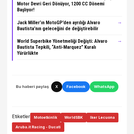
Motor Devri Geri Dönüyor, 1200 CC Dönemi
Başlıyor!
→
Jack Miller’ın MotoGP’den ayrılığı Alvaro
Bautista’nın geleceğini de değiştirebilir
→
World Superbike Yönetmeliği Değişti: Alvaro
Bautista Tepkili, “Anti-Marquez” Kuralı
Yürürlükte
Bu haberi paylaş
X
Facebook
WhatsApp
Etiketler
Motoetkinlik
WorldSBK
Iker Lecuona
Aruba.it Racing - Ducati