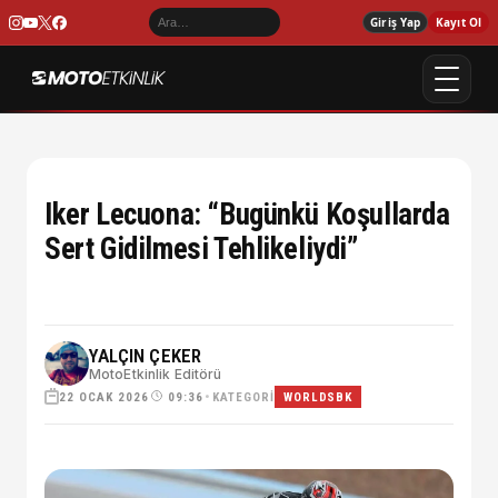
Giriş Yap
Kayıt Ol
Iker Lecuona: “Bugünkü Koşullarda
Sert Gidilmesi Tehlikeliydi”
YALÇIN ÇEKER
MotoEtkinlik Editörü
22 OCAK 2026
•
KATEGORI
09:36
WORLDSBK