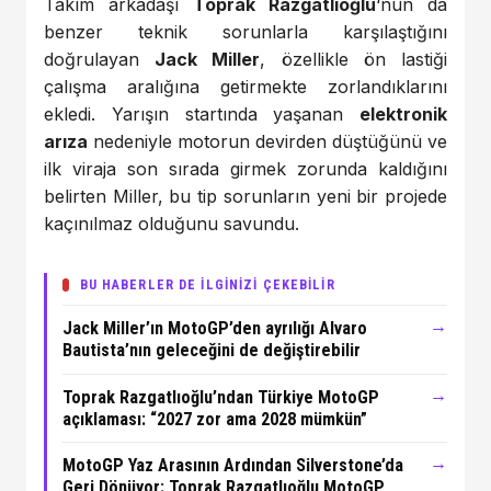
Takım arkadaşı
Toprak Razgatlıoğlu
‘nun da
benzer teknik sorunlarla karşılaştığını
doğrulayan
Jack Miller
, özellikle ön lastiği
çalışma aralığına getirmekte zorlandıklarını
ekledi. Yarışın startında yaşanan
elektronik
arıza
nedeniyle motorun devirden düştüğünü ve
ilk viraja son sırada girmek zorunda kaldığını
belirten Miller, bu tip sorunların yeni bir projede
kaçınılmaz olduğunu savundu.
BU HABERLER DE İLGİNİZİ ÇEKEBİLİR
→
Jack Miller’ın MotoGP’den ayrılığı Alvaro
Bautista’nın geleceğini de değiştirebilir
→
Toprak Razgatlıoğlu’ndan Türkiye MotoGP
açıklaması: “2027 zor ama 2028 mümkün”
→
MotoGP Yaz Arasının Ardından Silverstone’da
Geri Dönüyor: Toprak Razgatlıoğlu MotoGP