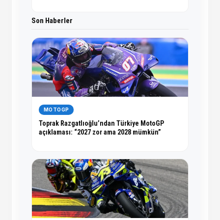
Son Haberler
MOTOGP
Toprak Razgatlıoğlu’ndan Türkiye MotoGP
açıklaması: “2027 zor ama 2028 mümkün”