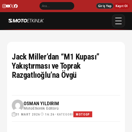
Giriş Yap
Kayıt Ol
Jack Miller’dan “M1 Kupası”
Yakıştırması ve Toprak
Razgatlıoğlu’na Övgü
OSMAN YILDIRIM
MotoEtkinlik Editörü
31 MART 2026
•
KATEGORI
16:26
MOTOGP