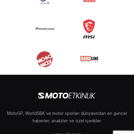
MotoGP, WorldSBK ve motor sporları dünyasından en güncel
haberler, analizler ve özel içerikler.