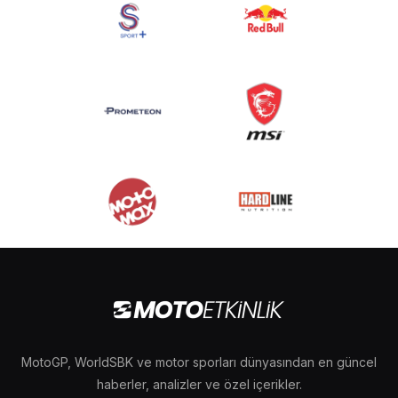
MotoGP, WorldSBK ve motor sporları dünyasından en güncel
haberler, analizler ve özel içerikler.