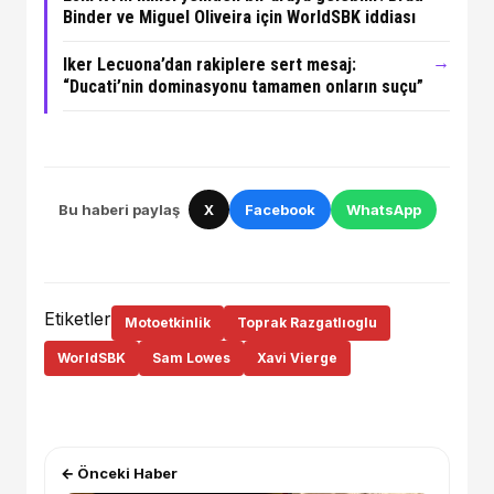
Binder ve Miguel Oliveira için WorldSBK iddiası
→
Iker Lecuona’dan rakiplere sert mesaj:
“Ducati’nin dominasyonu tamamen onların suçu”
Bu haberi paylaş
X
Facebook
WhatsApp
Etiketler
Motoetkinlik
Toprak Razgatlıoglu
WorldSBK
Sam Lowes
Xavi Vierge
← Önceki Haber