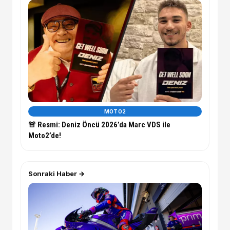
MOTO2
🚨 Resmi: Deniz Öncü 2026’da Marc VDS ile
Moto2’de!
Sonraki Haber →