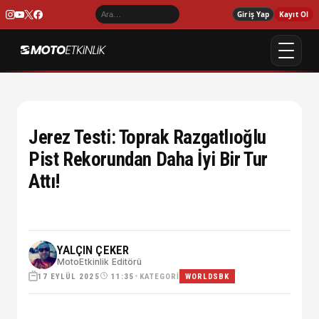
Giriş Yap
Kayıt Ol
Jerez Testi: Toprak Razgatlıoğlu
Pist Rekorundan Daha İyi Bir Tur
Attı!
YALÇIN ÇEKER
MotoEtkinlik Editörü
17 EYLÜL 2025
•
KATEGORI
11:35
WORLDSBK