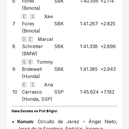
6
Fores
SBK
1:40.556
+2.114
(Bimota)
🇪🇸 Xavi
7
Fores
SBK
1:41.267
+2.825
(Bimota)
🇩🇪 Marcel
8
Schrötter
SBK
1:41.338
+2.896
(BMW)
🇬🇧 Tommy
9
Bridewell
SBK
1:41.385
+2.943
(Honda)
🇪🇸 Ana
10
Carrasco
SSP
1:45.624
+7.182
(Honda, SSP)
Hava Durumu ve Pist Bilgisi
Konum:
Circuito de Jerez – Ángel Nieto,
Jerez de la Frontera, Endülüs, İspanya.