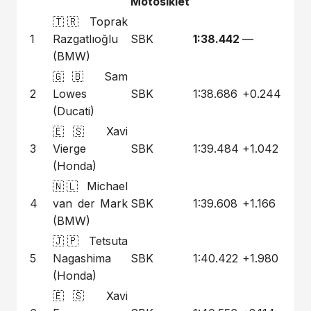
Motosiklet
🇹🇷 Toprak
1
Razgatlıoğlu
SBK
1:38.442
—
(BMW)
🇬🇧 Sam
2
Lowes
SBK
1:38.686
+0.244
(Ducati)
🇪🇸 Xavi
3
Vierge
SBK
1:39.484
+1.042
(Honda)
🇳🇱 Michael
4
van der Mark
SBK
1:39.608
+1.166
(BMW)
🇯🇵 Tetsuta
5
Nagashima
SBK
1:40.422
+1.980
(Honda)
🇪🇸 Xavi