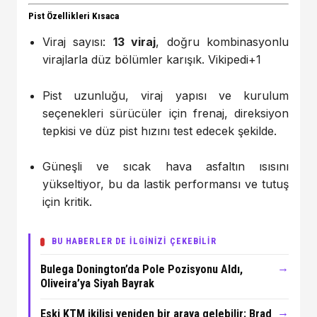
Pist Özellikleri Kısaca
Viraj sayısı:
13 viraj
, doğru kombinasyonlu
virajlarla düz bölümler karışık.
Vikipedi
+1
Pist uzunluğu, viraj yapısı ve kurulum
seçenekleri sürücüler için frenaj, direksiyon
tepkisi ve düz pist hızını test edecek şekilde.
Güneşli ve sıcak hava asfaltın ısısını
yükseltiyor, bu da lastik performansı ve tutuş
için kritik.
BU HABERLER DE İLGİNİZİ ÇEKEBİLİR
→
Bulega Donington’da Pole Pozisyonu Aldı,
Oliveira’ya Siyah Bayrak
→
Eski KTM ikilisi yeniden bir araya gelebilir: Brad