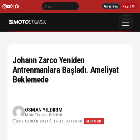
Giriş Yap
Kayıt Ol
Johann Zarco Yeniden
Antrenmanlara Başladı. Ameliyat
Beklemede
OSMAN YILDIRIM
MotoEtkinlik Editörü
20 HAZIRAN 2026
•
KATEGORI
14:40
MOTOGP