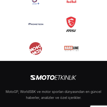
MotoGP, WorldSBK ve motor sporları dünyasından en güncel
haberler, analizler ve özel içerikler.