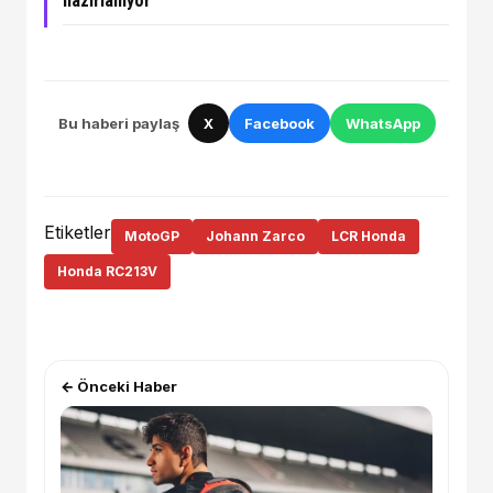
hazırlanıyor
Bu haberi paylaş
X
Facebook
WhatsApp
Etiketler
MotoGP
Johann Zarco
LCR Honda
Honda RC213V
← Önceki Haber