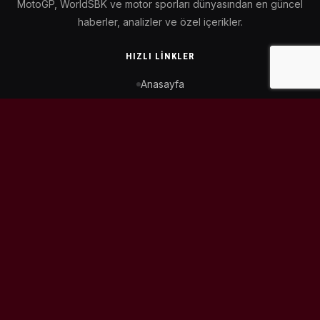
MotoGP, WorldSBK ve motor sporları dünyasından en güncel
haberler, analizler ve özel içerikler.
HIZLI LINKLER
Anasayfa
MotoGP Takvimi
WorldSBK Takvimi
Puan Durumu
İletişim
BIZI TAKIP ET
© 2026
MotoEtkinlik
. Tüm hakları saklıdır.