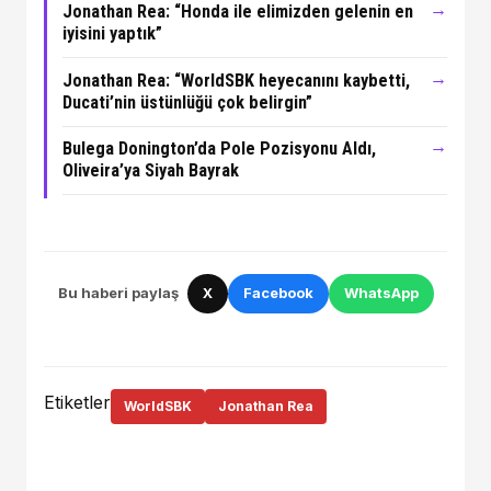
→
Jonathan Rea: “Honda ile elimizden gelenin en
iyisini yaptık”
→
Jonathan Rea: “WorldSBK heyecanını kaybetti,
Ducati’nin üstünlüğü çok belirgin”
→
Bulega Donington’da Pole Pozisyonu Aldı,
Oliveira’ya Siyah Bayrak
Bu haberi paylaş
X
Facebook
WhatsApp
Etiketler
WorldSBK
Jonathan Rea