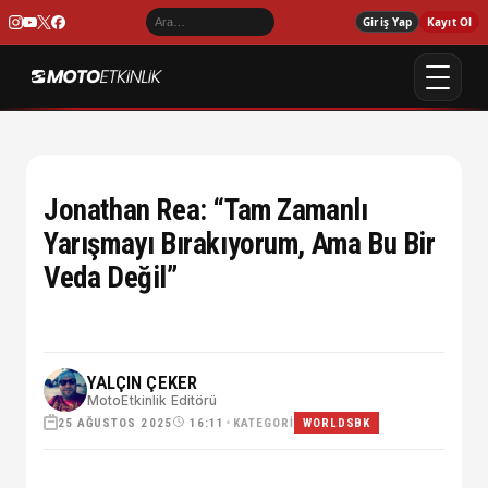
Giriş Yap
Kayıt Ol
Jonathan Rea: “Tam Zamanlı
Yarışmayı Bırakıyorum, Ama Bu Bir
Veda Değil”
YALÇIN ÇEKER
MotoEtkinlik Editörü
25 AĞUSTOS 2025
•
KATEGORI
16:11
WORLDSBK