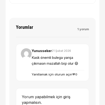
Yorumlar
1 yorum
Yunusseker
21 Şubat 2026
Kask önemli bulega yarışa
çıkmasın mazallah bişi olur 😄
Yanıtlamak için oturum açın
❤️
0
Yorum yapabilmek için giriş
yapmalısın.