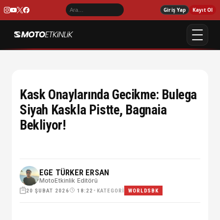
Giriş Yap
Kayıt Ol
Kask Onaylarında Gecikme: Bulega
Siyah Kaskla Pistte, Bagnaia
Bekliyor!
EGE TÜRKER ERSAN
MotoEtkinlik Editörü
20 ŞUBAT 2026
•
KATEGORI
18:22
WORLDSBK