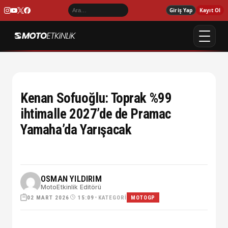
Giriş Yap
Kayıt Ol
Kenan Sofuoğlu: Toprak %99
ihtimalle 2027’de de Pramac
Yamaha’da Yarışacak
OSMAN YILDIRIM
MotoEtkinlik Editörü
02 MART 2026
•
KATEGORI
15:09
MOTOGP