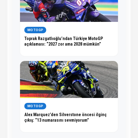
MOTOGP
Toprak Razgatlıoğlu’ndan Türkiye MotoGP
açıklaması: “2027 zor ama 2028 mümkün”
MOTOGP
Alex Marquez’den Silverstone öncesi ilginç
çıkış: “13 numarasını sevmiyorum”