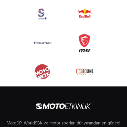
MotoGP, WorldSBK ve motor sporları dünyasından en güncel