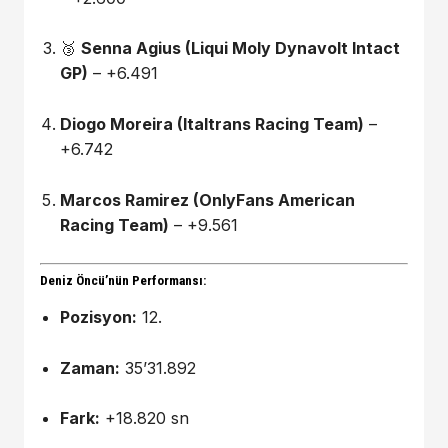
🥉
Senna Agius (Liqui Moly Dynavolt Intact
GP)
– +6.491
Diogo Moreira (Italtrans Racing Team)
–
+6.742
Marcos Ramirez (OnlyFans American
Racing Team)
– +9.561
Deniz Öncü’nün Performansı:
Pozisyon:
12.
Zaman:
35’31.892
Fark:
+18.820 sn