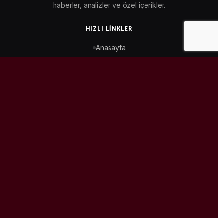
haberler, analizler ve özel içerikler.
HIZLI LINKLER
Anasayfa
MotoGP Takvimi
WorldSBK Takvimi
Puan Durumu
İletişim
BIZI TAKIP ET
© 2026
MotoEtkinlik
. Tüm hakları saklıdır.
Tasarım & Geliştirme:
Kaiowas