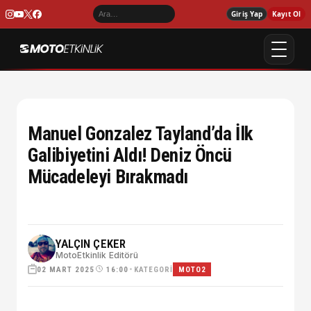
Giriş Yap
Kayıt Ol
Manuel Gonzalez Tayland’da İlk
Galibiyetini Aldı! Deniz Öncü
Mücadeleyi Bırakmadı
YALÇIN ÇEKER
MotoEtkinlik Editörü
02 MART 2025
•
KATEGORI
16:00
MOTO2