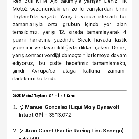
Red Bull KTM Ajo takımıyla yarışan Deniz, ilk
Moto2 sezonundaki en zorlu yarışlardan birini
Tayland’da yaşadı. Yarış boyunca istikrarlı tur
zamanlarıyla orta grubun içinde yer alan
temsilcimiz, yarışı 12. sırada tamamlayarak 4
puanı hanesine yazdırdı. Sıcak havada lastik
yönetimi ve dayanıklılığıyla dikkat çeken Deniz,
yarış sonrası verdiği demeçte “İlerlemeye devam
ediyoruz, bu pistte hedefimiz tamamlamaktı,
şimdi Avrupa’da atağa kalkma zamanı”
ifadelerini kullandı.
2025 Moto2 Tayland GP – İlk 5 Sıra:
🥇
Manuel Gonzalez (Liqui Moly Dynavolt
Intact GP)
– 35’13.072
🥈
Aron Canet (Fantic Racing Lino Sonego)
– +2.600