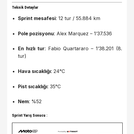
Teknik Detaylar
Sprint mesafesi
: 12 tur / 55.884 km
Pole pozisyonu
: Alex Marquez – 1’37.536
En hızlı tur
: Fabio Quartararo – 1’38.201 (8.
tur)
Hava sıcaklığı
: 24°C
Pist sıcaklığı
: 35°C
Nem
: %52
Sprint Yarış Sonucu :