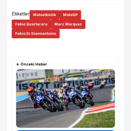
Etiketler
Motoetkinlik
MotoGP
Fabio Quartararo
Marc Marquez
Fabio Di Giannantonio
← Önceki Haber