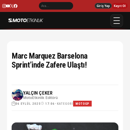
Giriş Yap
Kayıt Ol
Marc Marquez Barselona
Sprint’inde Zafere Ulaştı!
YALÇIN ÇEKER
MotoEtkinlik Editörü
06 EYLÜL 2025
•
KATEGORI
17:06
MOTOGP