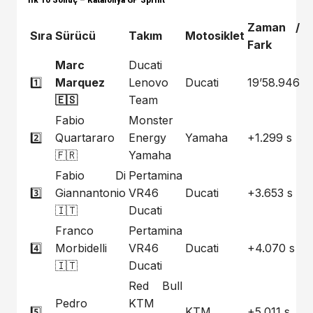
Zaman /
Sıra
Sürücü
Takım
Motosiklet
Fark
Marc
Ducati
1️⃣
Marquez
Lenovo
Ducati
19’58.946
🇪🇸
Team
Fabio
Monster
2️⃣
Quartararo
Energy
Yamaha
+1.299 s
🇫🇷
Yamaha
Fabio Di
Pertamina
3️⃣
Giannantonio
VR46
Ducati
+3.653 s
🇮🇹
Ducati
Franco
Pertamina
4️⃣
Morbidelli
VR46
Ducati
+4.070 s
🇮🇹
Ducati
Red Bull
Pedro
KTM
5️⃣
KTM
+5.011 s