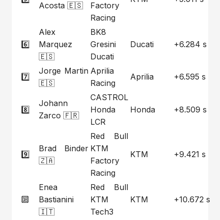
Acosta 🇪🇸
Factory
Racing
Alex
BK8
6️⃣
Marquez
Gresini
Ducati
+6.284 s
🇪🇸
Ducati
Jorge Martin
Aprilia
7️⃣
Aprilia
+6.595 s
🇪🇸
Racing
CASTROL
Johann
8️⃣
Honda
Honda
+8.509 s
Zarco 🇫🇷
LCR
Red Bull
Brad Binder
KTM
9️⃣
KTM
+9.421 s
🇿🇦
Factory
Racing
Enea
Red Bull
🔟
Bastianini
KTM
KTM
+10.672 s
🇮🇹
Tech3