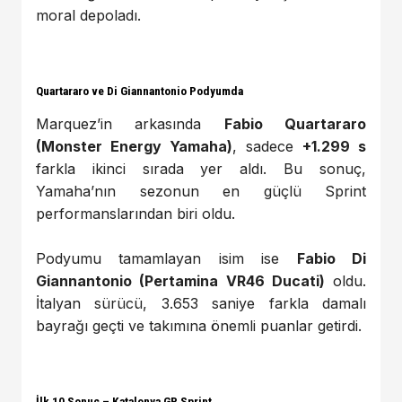
moral depoladı.
Quartararo ve Di Giannantonio Podyumda
Marquez’in arkasında
Fabio Quartararo
(Monster Energy Yamaha)
, sadece
+1.299 s
farkla ikinci sırada yer aldı. Bu sonuç,
Yamaha’nın sezonun en güçlü Sprint
performanslarından biri oldu.
Podyumu tamamlayan isim ise
Fabio Di
Giannantonio (Pertamina VR46 Ducati)
oldu.
İtalyan sürücü, 3.653 saniye farkla damalı
bayrağı geçti ve takımına önemli puanlar getirdi.
İlk 10 Sonuç – Katalonya GP Sprint