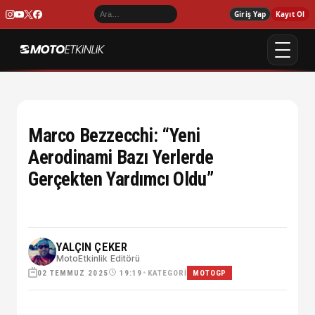
Giriş Yap
Kayıt Ol
Marco Bezzecchi: “Yeni
Aerodinami Bazı Yerlerde
Gerçekten Yardımcı Oldu”
YALÇIN ÇEKER
MotoEtkinlik Editörü
02 TEMMUZ 2025
•
KATEGORI
19:19
MOTOGP