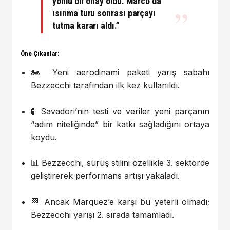
yönlü bir onay oldu. Marco da
ısınma turu sonrası parçayı
tutma kararı aldı.”
Öne Çıkanlar:
🏍️ Yeni aerodinami paketi yarış sabahı
Bezzecchi tarafından ilk kez kullanıldı.
🧪 Savadori’nin testi ve veriler yeni parçanın
“adım niteliğinde” bir katkı sağladığını ortaya
koydu.
📊 Bezzecchi, sürüş stilini özellikle 3. sektörde
geliştirerek performans artışı yakaladı.
🏁 Ancak Marquez’e karşı bu yeterli olmadı;
Bezzecchi yarışı 2. sırada tamamladı.