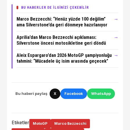
BU HABERLER DE İLGİNİZİ ÇEKEBİLİR
→
Marco Bezzecchi: “Henüz yüzde 100 değilim”
ama Silverstone’da geri dönmeye hazırlanıyor
→
Aprilia’dan Marco Bezzecchi açıklaması:
Silverstone öncesi motosikletine geri döndü
→
Aleix Espargaro’dan 2026 MotoGP şampiyonluğu
tahmini: “Mücadele üç isim arasında geçecek”
Bu haberi paylaş
X
Facebook
WhatsApp
Etiketler
MotoGP
Marco Bezzecchi