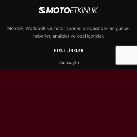
MotoGP, WorldSBK ve motor sporları dünyasından en güncel
haberler, analizler ve özel içerikler.
HIZLI LINKLER
Anasayfa
MotoGP Takvimi
WorldSBK Takvimi
Puan Durumu
İletişim
BIZI TAKIP ET