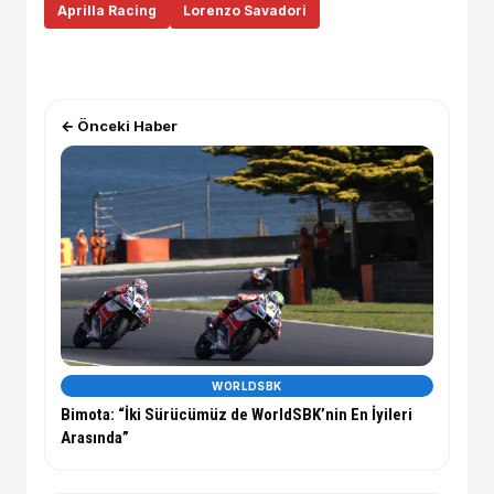
Aprilla Racing
Lorenzo Savadori
← Önceki Haber
WORLDSBK
Bimota: “İki Sürücümüz de WorldSBK’nin En İyileri
Arasında”