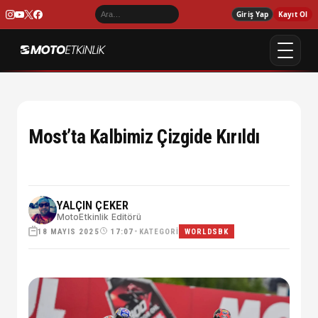
Giriş Yap
Kayıt Ol
Most’ta Kalbimiz Çizgide Kırıldı
YALÇIN ÇEKER
MotoEtkinlik Editörü
18 MAYIS 2025
•
KATEGORI
17:07
WORLDSBK