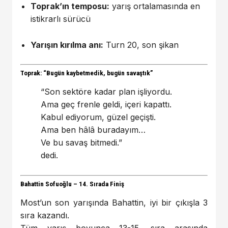
Toprak’ın temposu:
yarış ortalamasında en
istikrarlı sürücü
Yarışın kırılma anı:
Turn 20, son şikan
Toprak: “Bugün kaybetmedik, bugün savaştık”
“Son sektöre kadar plan işliyordu.
Ama geç frenle geldi, içeri kapattı.
Kabul ediyorum, güzel geçişti.
Ama ben hâlâ buradayım…
Ve bu savaş bitmedi.”
dedi.
Bahattin Sofuoğlu – 14. Sırada Finiş
Most’un son yarışında Bahattin, iyi bir çıkışla 3
sıra kazandı.
Tüm yarış boyunca 13-15. sıra arasında