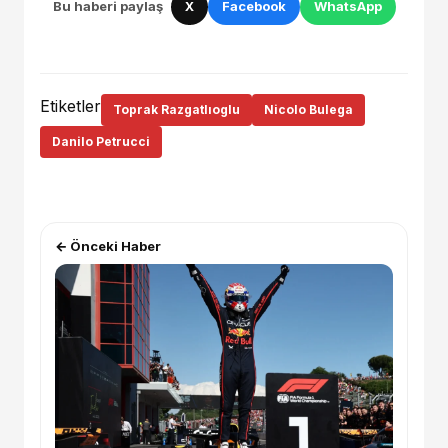
Bu haberi paylaş
X
Facebook
WhatsApp
Etiketler
Toprak Razgatlıoglu
Nicolo Bulega
Danilo Petrucci
← Önceki Haber