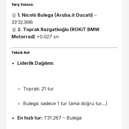
Yarış Sonucu:
🥇
1. Nicolò Bulega (Aruba.it Ducati)
–
33’32.996
🥈
2. Toprak Razgatlıoğlu (ROKiT BMW
Motorrad)
+0.027 sn
Teknik Not:
Liderlik Dağılımı:
Toprak: 21 tur
Bulega: sadece 1 tur (ama doğru tur…)
En hızlı tur:
1’31.267 – Bulega