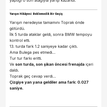
yaptığı o son atağıyla yarışı kazandı.
Yarışın Hikâyesi: Beklemedik Bir Geçiş
Yarışın neredeyse tamamını Toprak önde
götürdü.
İlk 5 turda ataklar geldi, sonra BMW tempoyu
kontrol etti.
13. turda fark 1.2 saniyeye kadar çıktı.
Ama Bulega pes etmedi…
Tur tur farkı eritti.
Ve
son turda, son şikan öncesi frenajda
içeri
daldı.
Toprak geç cevap verdi…
Çizgiye yan yana geldiler ama fark: 0.027
saniye.