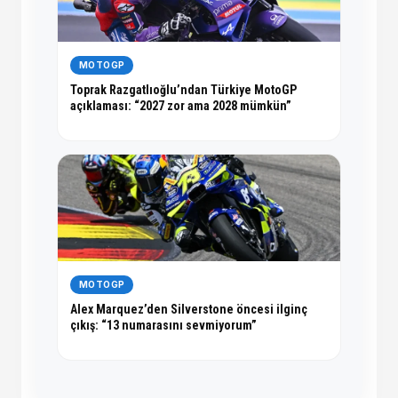
MOTOGP
Toprak Razgatlıoğlu’ndan Türkiye MotoGP
açıklaması: “2027 zor ama 2028 mümkün”
MOTOGP
Alex Marquez’den Silverstone öncesi ilginç
çıkış: “13 numarasını sevmiyorum”