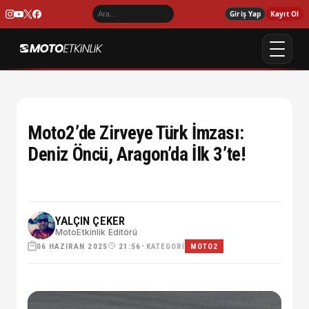
Giriş Yap
Kayıt Ol
Moto2’de Zirveye Türk İmzası:
Deniz Öncü, Aragon’da İlk 3’te!
YALÇIN ÇEKER
MotoEtkinlik Editörü
06 HAZIRAN 2025
•
KATEGORI
21:56
MOTO2