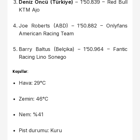
Deniz Öncü (Türkiye)
– 1’50.839 – Red Bull
KTM Ajo
Joe Roberts (ABD) – 1’50.882 – Onlyfans
American Racing Team
Barry Baltus (Belçika) – 1’50.964 – Fantic
Racing Lino Sonego
Koşullar:
Hava: 29°C
Zemin: 46°C
Nem: %41
Pist durumu: Kuru