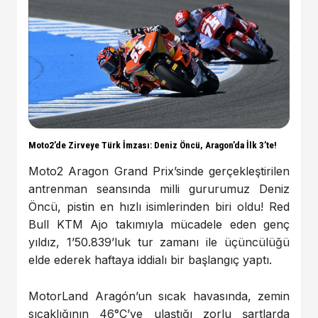
Moto2’de Zirveye Türk İmzası: Deniz Öncü, Aragon’da İlk 3’te!
Moto2 Aragon Grand Prix’sinde gerçekleştirilen
antrenman seansında milli gururumuz Deniz
Öncü, pistin en hızlı isimlerinden biri oldu! Red
Bull KTM Ajo takımıyla mücadele eden genç
yıldız, 1’50.839’luk tur zamanı ile üçüncülüğü
elde ederek haftaya iddialı bir başlangıç yaptı.
MotorLand Aragón’un sıcak havasında, zemin
sıcaklığının 46°C’ye ulaştığı zorlu şartlarda