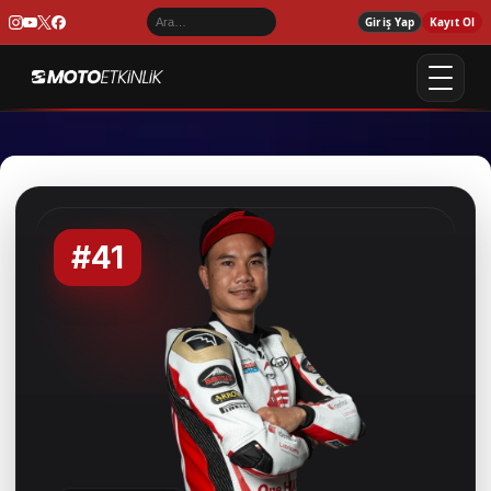
Giriş Yap
Kayıt Ol
#41