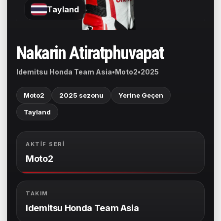
Tayland
Nakarin Atiratphuvapat
Idemitsu Honda Team Asia
•
Moto2
•
2025
Moto2
2025 sezonu
Yerine Geçen
Tayland
AKTIF SERI
Moto2
TAKIM
Idemitsu Honda Team Asia