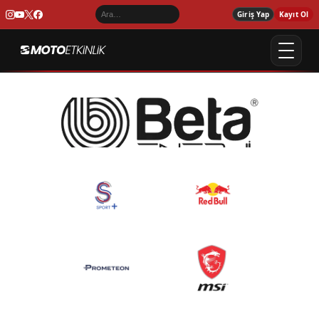
Giriş Yap
Kayıt Ol